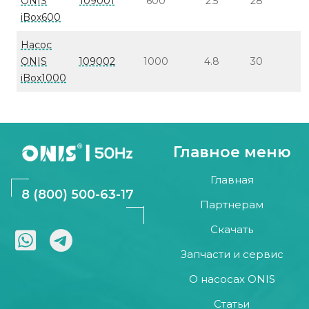
ONIS
109001
600
2.5
28
iBox600
Насос
ONIS
109002
1000
4.8
30
iBox1000
Главное меню
Главная
8 (800) 500-63-17
Партнерам
Скачать
Запчасти и сервис
О насосах ONIS
Статьи