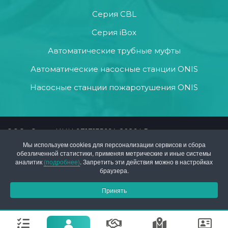
Серия CBL
Серия iBox
Автоматические трубные муфты
Автоматические насосные станции ONIS
Насосные станции пожаротушения ONIS
ООО «Онис» ИНН 9717135664, 2026 | Все права защищены
Политика в отношение обработки персональных данных
Мы используем cookies для персонализации сервисов и сбора
и файлов cookies
обезличенной статистики, применяя метрические и иные системы
аналитик
(подробнее)
. Запретить эти действия можно в настройках
браузера.
Принять